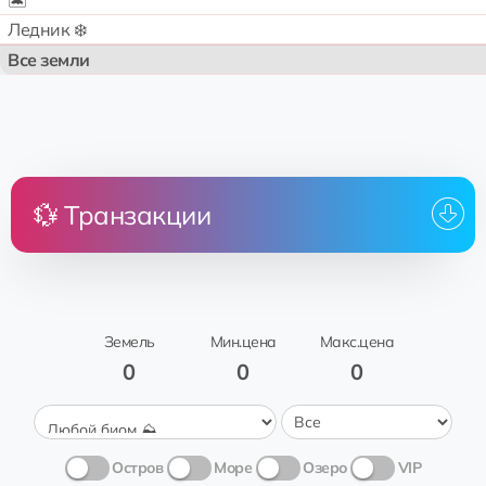
🏝️
Ледник ❄️
Все земли
💱 Транзакции
Цена
Земля
От
К
Nakatsugawa
аренда
🌟sahar
Arctic Village
Трава 🍃
Земель
Мин.цена
Макс.цена
0
0
0
Остров
Море
Озеро
VIP