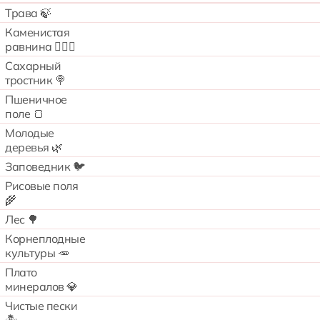
Трава 🍃
Каменистая
равнина 🧗🏻‍♂️
Сахарный
тростник 🍭
Пшеничное
поле 🍞
Молодые
деревья 🌿
Заповедник 🐦
Рисовые поля
🌾
Лес 🌳
Корнеплодные
культуры 🥕
Плато
минералов 💎
Чистые пески