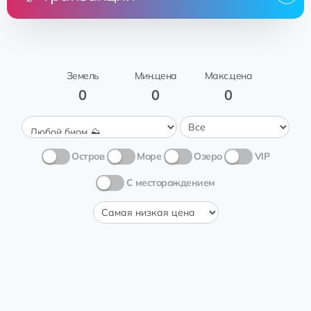
Цена
Земля
От
Кому
Cesena
аренда
Don👽Petro
Neil William
Трава 🍃
Земель
Мин.цена
Макс.цена
0
0
0
Остров
Море
Озеро
VIP
С месторождением