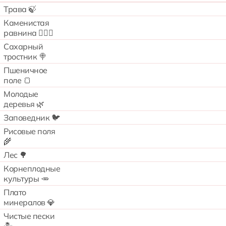
Трава 🍃
Каменистая
равнина 🧗🏻‍♂️
Сахарный
тростник 🍭
Пшеничное
поле 🍞
Молодые
деревья 🌿
Заповедник 🐦
Рисовые поля
🌾
Лес 🌳
Корнеплодные
культуры 🥕
Плато
минералов 💎
Чистые пески