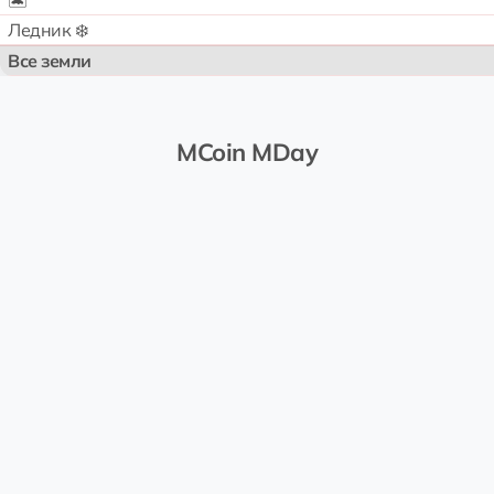
🏝️
Ледник ❄️
Все земли
MCoin MDay