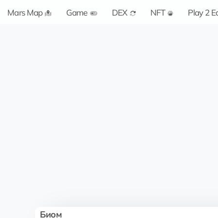
Mars Map
Game
DEX
NFT
Play 2 E
Биом