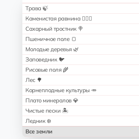
Трава 🍃
Каменистая равнина 🧗🏻‍♂️
Сахарный тростник 🍭
Пшеничное поле 🍞
Молодые деревья 🌿
Заповедник 🐦
Рисовые поля 🌾
Лес 🌳
Корнеплодные культуры 🥕
Плато минералов 💎
Чистые пески 🏝️
Ледник ❄️
Все земли