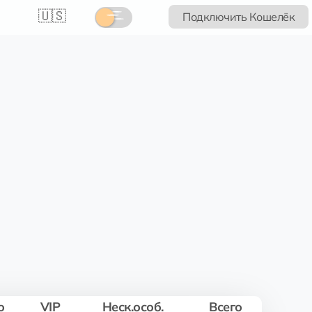
🇺🇸
Подключить Кошелёк
о
VIP
Неск.особ.
Всего