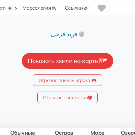
arn
Марсология
Ссылки
فربد فرخی
Показать земли на карте 🗺️
Игровая панель игрока 🎮
Игровые предметы 🏘️
Обычные
Остров
Море
Озер