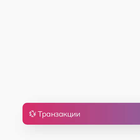
💱 Транзакции
Цена
Земля