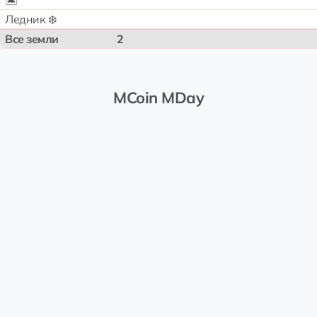
🏝️
Ледник ❄️
Все земли
2
MCoin MDay