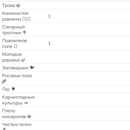
Трава 🍃
Каменистая
1
равнина 🧗🏻‍♂️
Сахарный
тростник 🍭
Пшеничное
1
поле 🍞
Молодые
деревья 🌿
Заповедник 🐦
Рисовые поля
🌾
Лес 🌳
Корнеплодные
культуры 🥕
Плато
минералов 💎
Чистые пески