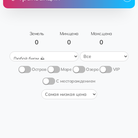
Цена
Земля
От
Кому
Дата
Newton
08:46:51
0.5 💎
Hugo
Bando
Заповедник
30.03.2024
🐦
Земель
Мин.цена
Макс.цена
0
0
0
Остров
Море
Озеро
VIP
С месторождением