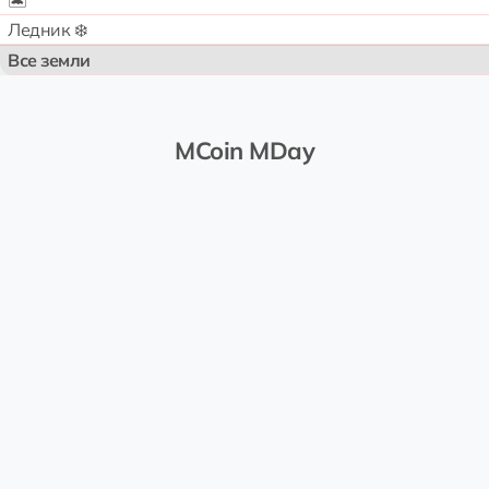
🏝️
Ледник ❄️
Все земли
MCoin MDay