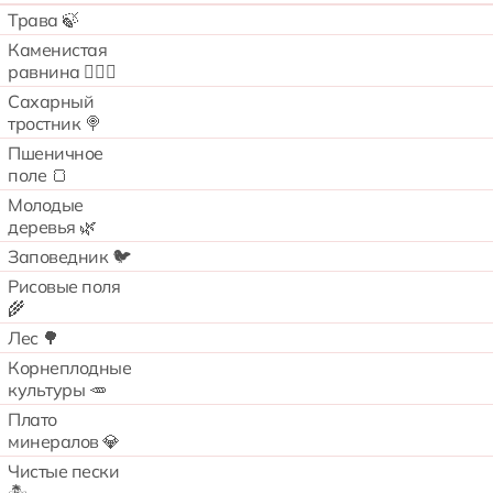
Трава 🍃
Каменистая
равнина 🧗🏻‍♂️
Сахарный
тростник 🍭
Пшеничное
поле 🍞
Молодые
деревья 🌿
Заповедник 🐦
Рисовые поля
🌾
Лес 🌳
Корнеплодные
культуры 🥕
Плато
минералов 💎
Чистые пески