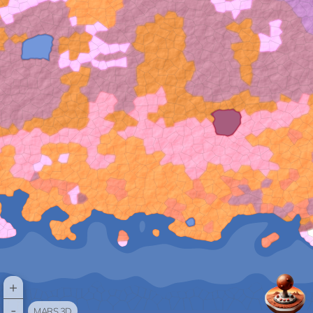
+
-
MARS 3D