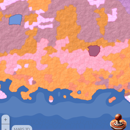
+
-
MARS 3D