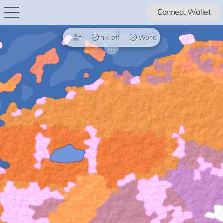
Connect Wallet
1
nik_off
World