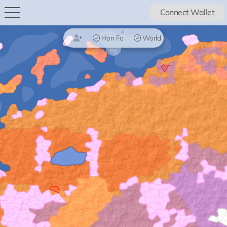
Connect Wallet
4
Hon Fo
World