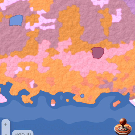
+
-
MARS 3D