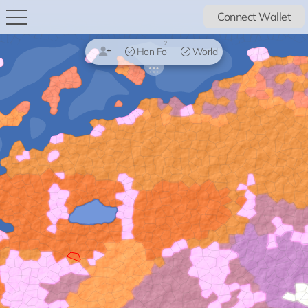
Connect Wallet
2
Hon Fo
World