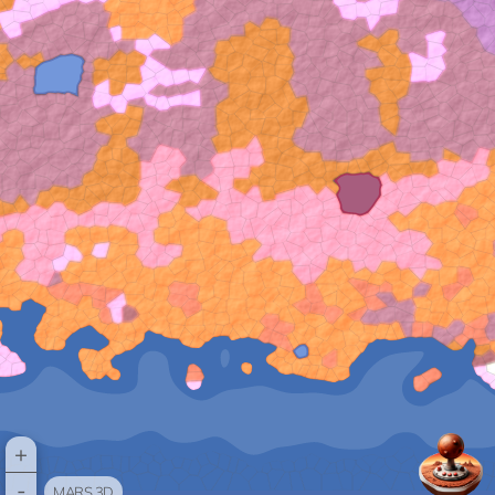
+
-
MARS 3D