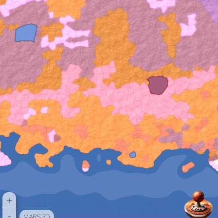
+
-
MARS 3D