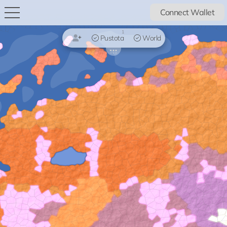
Connect Wallet
1
Pustota
World