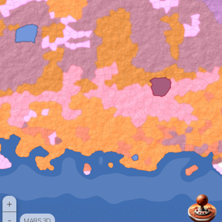
+
-
MARS 3D