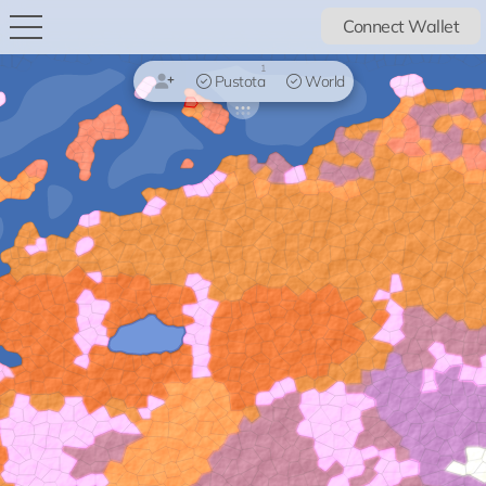
Connect Wallet
1
Pustota
World