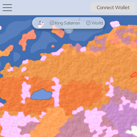
Connect Wallet
2
King Salamon
World