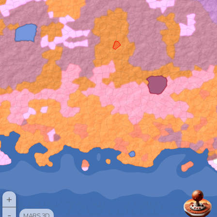
+
-
MARS 3D