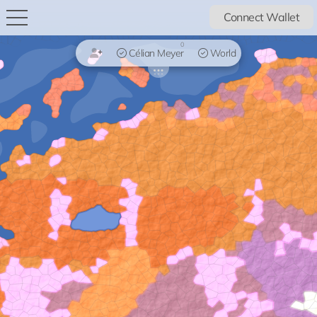
Connect Wallet
0
Célian Meyer
World