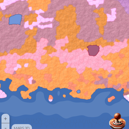
+
-
MARS 3D