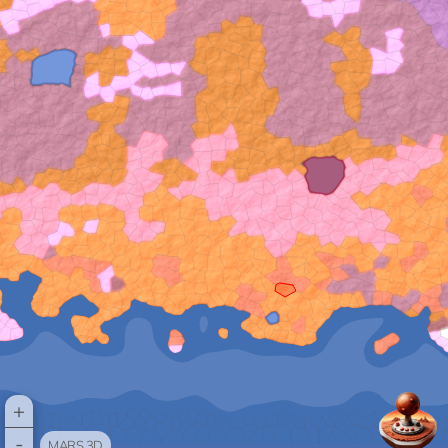
+
-
MARS 3D