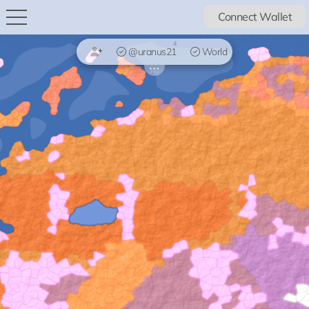
Connect Wallet
4
@uranus21
World