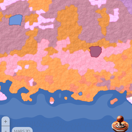
+
-
MARS 3D