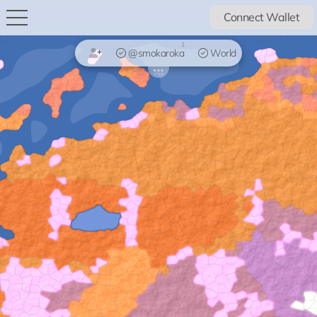
Connect Wallet
1
@smokaroka
World