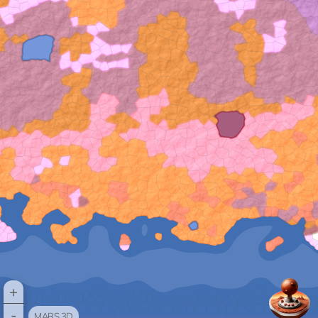
+
-
MARS 3D