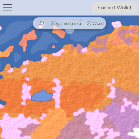
Connect Wallet
1
@smokaroka
World